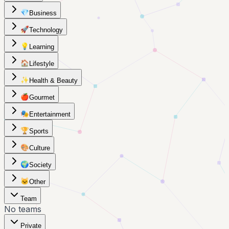
💎
Business
🚀
Technology
💡
Learning
🏠
Lifestyle
✨
Health & Beauty
🍎
Gourmet
🎭
Entertainment
🏆
Sports
🎨
Culture
🌍
Society
🐱
Other
Team
No teams
Private