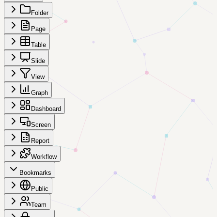
Folder
Page
Table
Slide
View
Graph
Dashboard
Screen
Report
Workflow
Bookmarks
Public
Team