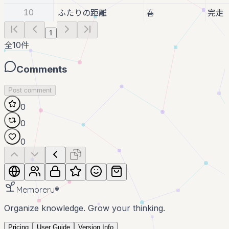
10
ふたりの距離
春
完走
1
全
10
件
Comments
Post comment
0
0
0
Memoreru
®
Organize knowledge. Grow your thinking.
Pricing
User Guide
Version Info