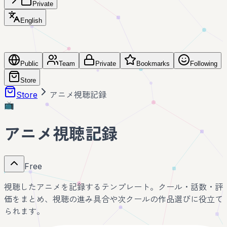
Private
English
Public
Team
Private
Bookmarks
Following
Store
Store
アニメ視聴記録
📺
アニメ視聴記録
Free
視聴したアニメを記録するテンプレート。クール・話数・評
価をまとめ、視聴の進み具合や次クールの作品選びに役立て
られます。