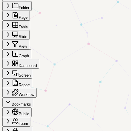
Folder
Page
Table
Slide
View
Graph
Dashboard
Screen
Report
Workflow
Bookmarks
Public
Team