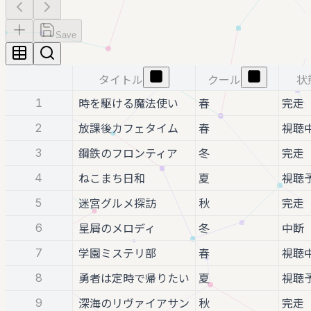
Save
タイトル
クール
状
1
時を駆ける魔法使い
春
完走
2
放課後カフェタイム
春
視聴
3
鋼鉄のフロンティア
冬
完走
4
ねこまち日和
夏
視聴
5
迷宮グルメ探訪
秋
完走
6
星屑のメロディ
冬
中断
7
学園ミステリ部
春
視聴
8
勇者は定時で帰りたい
夏
視聴
9
深海のリヴァイアサン
秋
完走