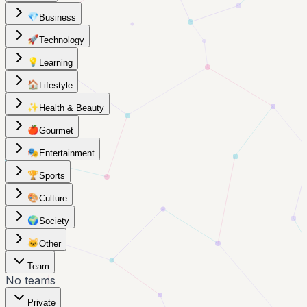
💎
Business
🚀
Technology
💡
Learning
🏠
Lifestyle
✨
Health & Beauty
🍎
Gourmet
🎭
Entertainment
🏆
Sports
🎨
Culture
🌍
Society
🐱
Other
Team
No teams
Private