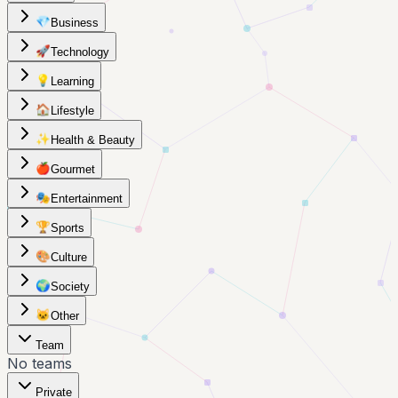
💎
Business
🚀
Technology
💡
Learning
🏠
Lifestyle
✨
Health & Beauty
🍎
Gourmet
🎭
Entertainment
🏆
Sports
🎨
Culture
🌍
Society
🐱
Other
Team
No teams
Private