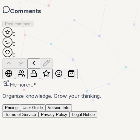
Comments
Post comment
0
0
0
Memoreru
®
Organize knowledge. Grow your thinking.
Pricing
User Guide
Version Info
Terms of Service
Privacy Policy
Legal Notice