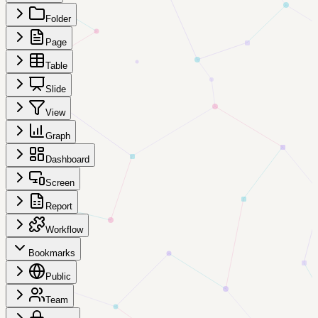
Folder
Page
Table
Slide
View
Graph
Dashboard
Screen
Report
Workflow
Bookmarks
Public
Team