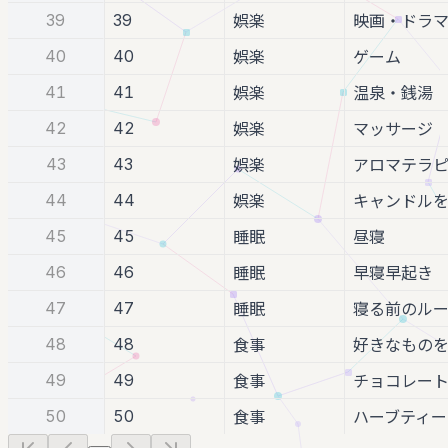
39
39
娯楽
映画・ドラ
40
40
娯楽
ゲーム
41
41
娯楽
温泉・銭湯
42
42
娯楽
マッサージ
43
43
娯楽
アロマテラ
44
44
娯楽
キャンドル
45
45
睡眠
昼寝
46
46
睡眠
早寝早起き
47
47
睡眠
寝る前のル
48
48
食事
好きなもの
49
49
食事
チョコレー
50
50
食事
ハーブティー