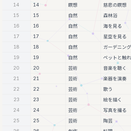
14
14
瞑想
慈悲の瞑想
15
15
自然
森林浴
16
16
自然
海を見る
17
17
自然
星空を見る
18
18
自然
ガーデニン
19
19
自然
ペットと触
20
20
芸術
音楽を聴く
21
21
芸術
楽器を演奏
22
22
芸術
歌う
23
23
芸術
絵を描く
24
24
芸術
写真を撮る
25
25
芸術
陶芸
26
26