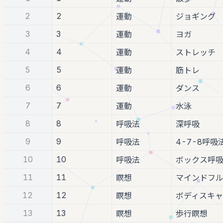
2
2
運動
ジョギング
3
3
運動
ヨガ
4
4
運動
ストレッチ
5
5
運動
筋トレ
6
6
運動
ダンス
7
7
運動
水泳
8
8
呼吸法
深呼吸
9
9
呼吸法
4-7-8呼吸
10
10
呼吸法
ボックス呼
11
11
瞑想
マインドフ
12
12
瞑想
ボディスキ
13
13
瞑想
歩行瞑想