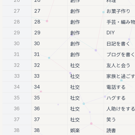
創作
料理
27
27
創作
お菓子作り
28
28
創作
手芸・編み
29
29
DIY
創作
30
30
創作
日記を書く
31
31
創作
ブログを書
32
32
社交
友人と会う
33
33
社交
家族と過ご
34
34
社交
電話する
35
35
社交
ハグする
36
36
社交
人助けをす
37
37
社交
笑う
38
38
娯楽
読書