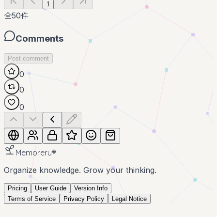
1
全
50
件
Comments
Post comment
0
0
0
Memoreru
®
Organize knowledge. Grow your thinking.
Pricing
User Guide
Version Info
Terms of Service
Privacy Policy
Legal Notice