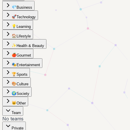
💎
Business
🚀
Technology
💡
Learning
🏠
Lifestyle
✨
Health & Beauty
🍎
Gourmet
🎭
Entertainment
🏆
Sports
🎨
Culture
🌍
Society
🐱
Other
Team
No teams
Private