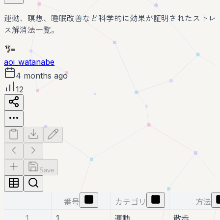
運動、瞑想、睡眠改善など科学的に効果が証明されたストレ
ス解消法一覧。
aoi_watanabe
4 months ago
12
Save
番号
カテゴリ
方法
1
1
運動
散歩