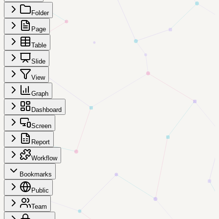
Folder
Page
Table
Slide
View
Graph
Dashboard
Screen
Report
Workflow
Bookmarks
Public
Team