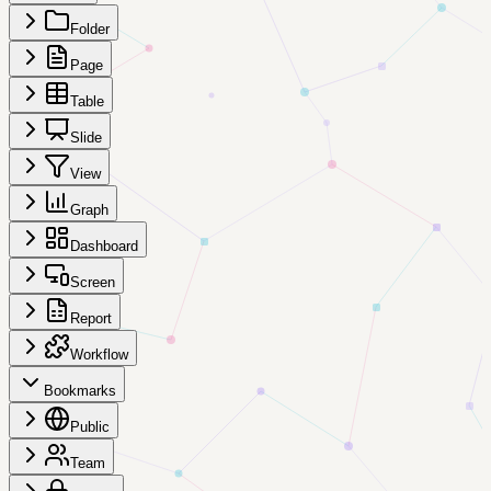
Folder
Page
Table
Slide
View
Graph
Dashboard
Screen
Report
Workflow
Bookmarks
Public
Team