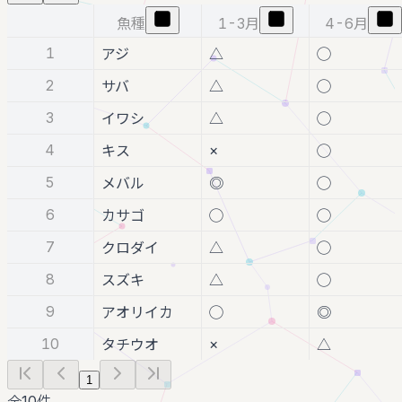
魚種
1-3月
4-6月
1
アジ
△
◯
2
サバ
△
◯
3
イワシ
△
◯
4
×
キス
◯
5
メバル
◎
◯
6
カサゴ
◯
◯
7
クロダイ
△
◯
8
スズキ
△
◯
9
アオリイカ
◯
◎
10
×
タチウオ
△
1
全
10
件