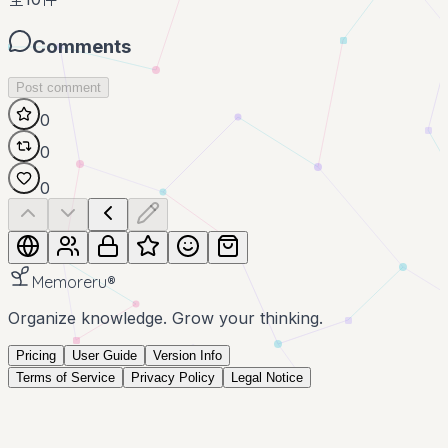
Comments
Post comment
0
0
0
Memoreru
®
Organize knowledge. Grow your thinking.
Pricing
User Guide
Version Info
Terms of Service
Privacy Policy
Legal Notice