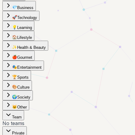
💎
Business
🚀
Technology
💡
Learning
🏠
Lifestyle
✨
Health & Beauty
🍎
Gourmet
🎭
Entertainment
🏆
Sports
🎨
Culture
🌍
Society
🐱
Other
Team
No teams
Private