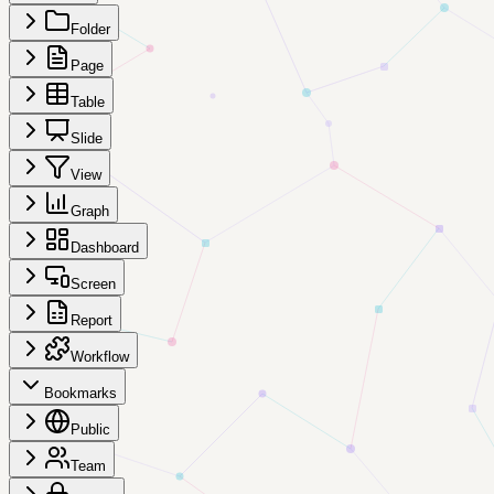
Folder
Page
Table
Slide
View
Graph
Dashboard
Screen
Report
Workflow
Bookmarks
Public
Team