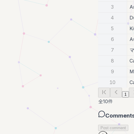
3
A
4
D
5
K
6
A
7
8
C
9
M
10
C
1
全
10
件
Comment
Post comment