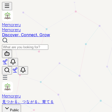
Memoreru
Memoreru
Discover, Connect, Grow
Memoreru
見つかる、つながる、育てる
Public