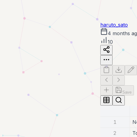
haruto_sato
4 months a
10
Save
1
N
2
T