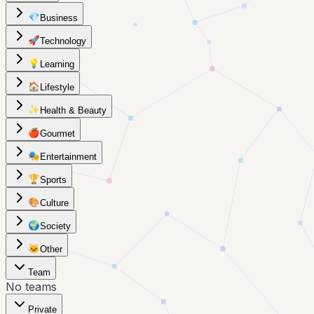
💎
Business
🚀
Technology
💡
Learning
🏠
Lifestyle
✨
Health & Beauty
🍎
Gourmet
🎭
Entertainment
🏆
Sports
🎨
Culture
🌍
Society
🐱
Other
Team
No teams
Private