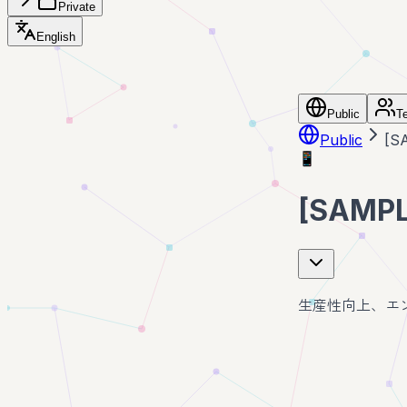
Private
English
Public
T
Public
[
📱
[SAM
生産性向上、エ