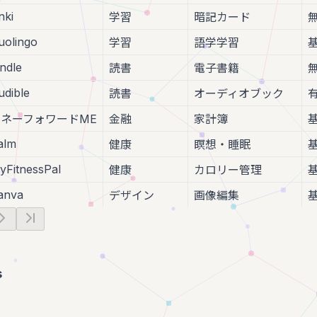
nki
学習
暗記カード
uolingo
学習
語学学習
indle
読書
電子書籍
udible
読書
オーディオブック
マネーフォワードME
金融
家計簿
alm
健康
瞑想・睡眠
yFitnessPal
健康
カロリー管理
anva
デザイン
画像編集
s