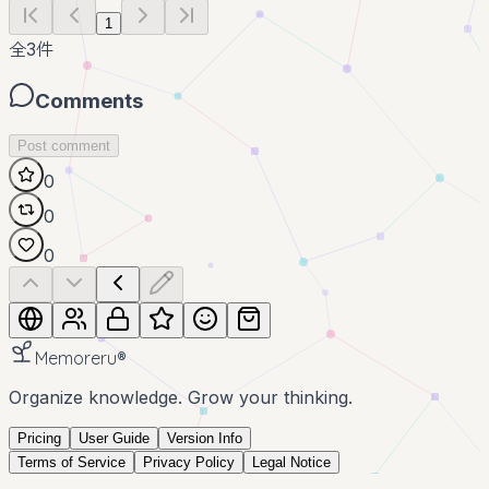
1
全
3
件
Comments
Post comment
0
0
0
Memoreru
®
Organize knowledge. Grow your thinking.
Pricing
User Guide
Version Info
Terms of Service
Privacy Policy
Legal Notice