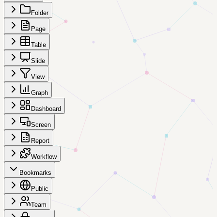
Folder
Page
Table
Slide
View
Graph
Dashboard
Screen
Report
Workflow
Bookmarks
Public
Team