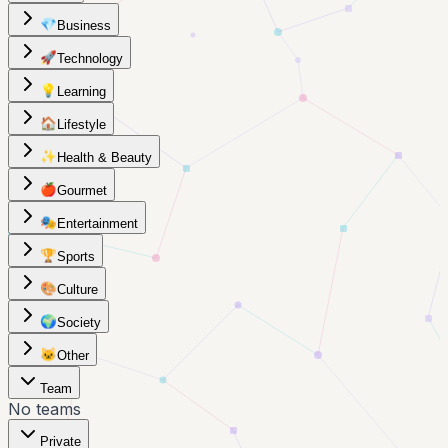
💎
Business
🚀
Technology
💡
Learning
🏠
Lifestyle
✨
Health & Beauty
🍎
Gourmet
🎭
Entertainment
🏆
Sports
🎨
Culture
🌍
Society
🐱
Other
Team
No teams
Private