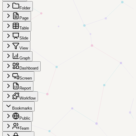
Folder
Page
Table
Slide
View
Graph
Dashboard
Screen
Report
Workflow
Bookmarks
Public
Team