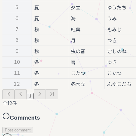
5
夏
夕立
ゆうだち
6
夏
海
うみ
7
秋
紅葉
もみじ
8
秋
月
つき
9
秋
虫の音
むしのね
10
冬
雪
ゆき
11
冬
こたつ
こたつ
12
冬
冬木立
ふゆこだち
1
全
12
件
Comments
Post comment