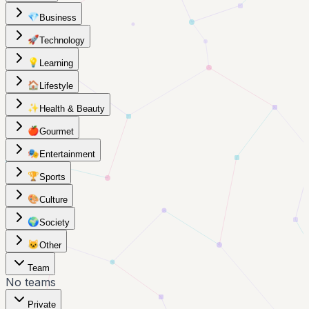
💎
Business
🚀
Technology
💡
Learning
🏠
Lifestyle
✨
Health & Beauty
🍎
Gourmet
🎭
Entertainment
🏆
Sports
🎨
Culture
🌍
Society
🐱
Other
Team
No teams
Private