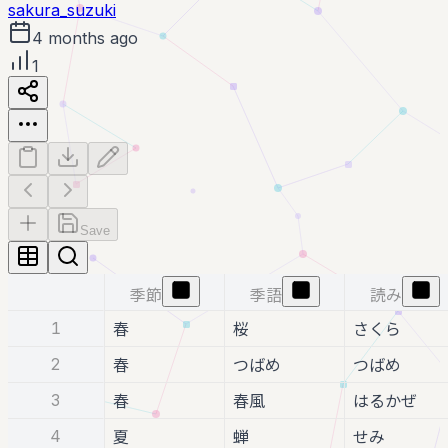
sakura_suzuki
4 months ago
1
Save
季節
季語
読み
1
春
桜
さくら
2
春
つばめ
つばめ
3
春
春風
はるかぜ
4
夏
蝉
せみ