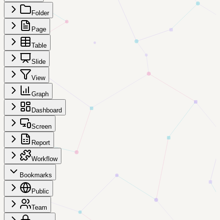
Folder
Page
Table
Slide
View
Graph
Dashboard
Screen
Report
Workflow
Bookmarks
Public
Team