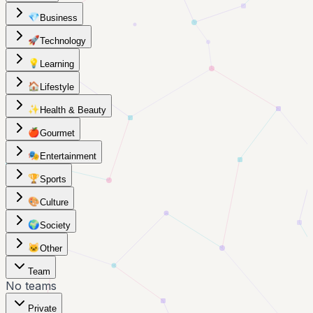
💎
Business
🚀
Technology
💡
Learning
🏠
Lifestyle
✨
Health & Beauty
🍎
Gourmet
🎭
Entertainment
🏆
Sports
🎨
Culture
🌍
Society
🐱
Other
Team
No teams
Private