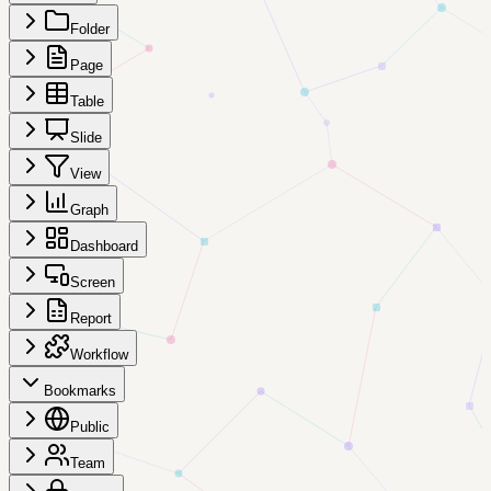
Folder
Page
Table
Slide
View
Graph
Dashboard
Screen
Report
Workflow
Bookmarks
Public
Team