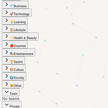
💎
Business
🚀
Technology
💡
Learning
🏠
Lifestyle
✨
Health & Beauty
🍎
Gourmet
🎭
Entertainment
🏆
Sports
🎨
Culture
🌍
Society
🐱
Other
Team
No teams
Private