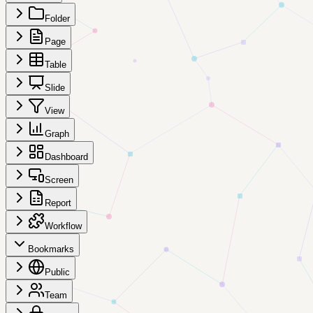
Folder
Page
Table
Slide
View
Graph
Dashboard
Screen
Report
Workflow
Bookmarks
Public
Team