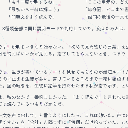
「もう一度説明するね」
「ここの単元の、ど
「最初から一緒に解こう」
「線分図、どこまで書
「問題文をよく読んで」
「設問の最後の一文
、3種類全部に同じ説明モードで対応していた。変えたあとは
。
では、説明をいきなり始めない。「初めて見た感じの言葉」を
何を補えばいいかが見える。指さしてもらえないとき、つまり
では、生徒が書いているノートを見せてもらうのが最短ルート
るのに止まる生徒が多い。書けているところまで一緒に確認す
た。図の続きを、生徒に鉛筆を持たせたまま私が指で示す、と
は、私のなかで一番悩ましかった。「よく読んで」と言われた
ては読んでいるつもりだからだ。
一文を声に出して」と言うようにしたら、これは効いた。声に
個ですか」を「合計」と読まずに「何個」だけ拾っていた、と