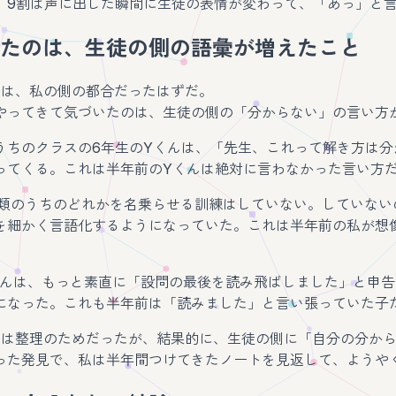
、9割は声に出した瞬間に生徒の表情が変わって、「あっ」と
たのは、生徒の側の語彙が増えたこと
のは、私の側の都合だったはずだ。
やってきて気づいたのは、生徒の側の「分からない」の言い方
うちのクラスの6年生のYくんは、「先生、これって解き方は
ってくる。これは半年前のYくんは絶対に言わなかった言い方
種類のうちのどれかを名乗らせる訓練はしていない。していない
を細かく言語化するようになっていた。これは半年前の私が想
さんは、もっと素直に「設問の最後を読み飛ばしました」と申
になった。これも半年前は「読みました」と言い張っていた子
のは整理のためだったが、結果的に、生徒の側に「自分の分か
った発見で、私は半年間つけてきたノートを見返して、ようや