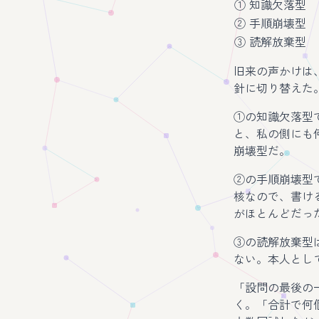
① 知識欠落型
② 手順崩壊型
③ 読解放棄型
旧来の声かけは
針に切り替えた
①の知識欠落型
と、私の側にも
崩壊型だ。
②の手順崩壊型
核なので、書け
がほとんどだっ
③の読解放棄型
ない。本人とし
「設問の最後の
く。「合計で何