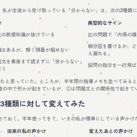
、私が生徒から受け取っている「分からない」は、次の3種類
身
典型的なサイン
元の前提知識が抜けている
比の問題で「内項の積
線分図を書けるが、ど
識はあるが、解く順番が組めない
え漏れる」
題文を最後まで読まずに「分からない」
設問の指示を一行飛ば
言う
済むと思っていた。ところが、半年間の指導メモを並べてみる
徒の中で何かが起きているが、③は問題文との関係性で起きて
3種類に対して変えてみた
めておく。半年使ってきて、いまの私が標準にしている声かけ
旧来の私の声かけ
変えたあとの声かけ