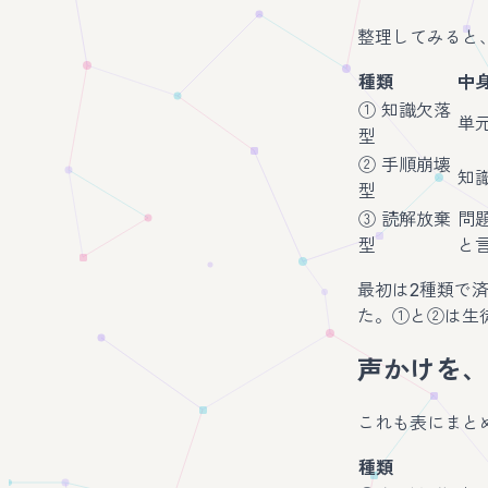
整理してみると
種類
中
① 知識欠落
単
型
② 手順崩壊
知
型
③ 読解放棄
問
型
と
最初は2種類で
た。①と②は生
声かけを、
これも表にまと
種類