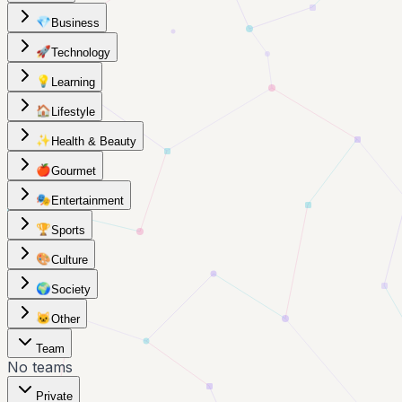
💎
Business
🚀
Technology
💡
Learning
🏠
Lifestyle
✨
Health & Beauty
🍎
Gourmet
🎭
Entertainment
🏆
Sports
🎨
Culture
🌍
Society
🐱
Other
Team
No teams
Private