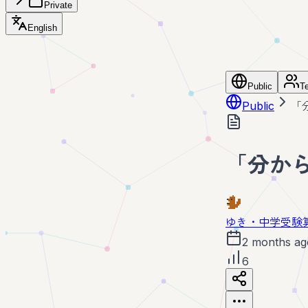
Private
English
Public
T
Public
「
「分か
ゆき・中学受験
2 months ag
6