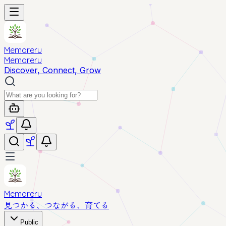
Memoreru
Memoreru
Discover, Connect, Grow
Memoreru
見つかる、つながる、育てる
Public