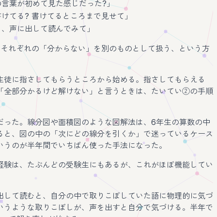
の言葉が初めて見た感じだった?」
けてる? 書けてるところまで見せて」
を、声に出して読んでみて」
、それぞれの「分からない」を別のものとして扱う、という方
生徒に指さしてもらうところから始める。指さしてもらえる
「全部分かるけど解けない」と言うときは、たいてい②の手順
だった。線分図や面積図のような図解法は、6年生の算数の中
ると、図の中の「次にどの線分を引くか」で迷っているケース
いうのが半年間でいちばん使った手法になった。
経験は、たぶんどの受験生にもあるが、これがほぼ機能してい
出して読むと、自分の中で取りこぼしていた語に物理的に気づ
いうような取りこぼしが、声を出すと自分で気づける。半年で