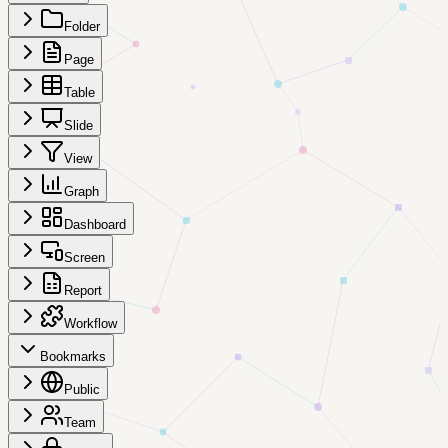
Folder
Page
Table
Slide
View
Graph
Dashboard
Screen
Report
Workflow
Bookmarks
Public
Team