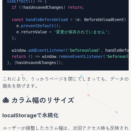
useEffect
(
(
)
=>
{
if
(
!
hasUnsavedChanges
)
return
;
const
handleBeforeUnload
=
(
e
:
 BeforeUnloadEvent
)
=
    e
.
preventDefault
(
)
;
    e
.
returnValue 
=
'変更が保存されていません'
;
}
;
  window
.
addEventListener
(
'beforeunload'
,
 handleBefor
return
(
)
=>
 window
.
removeEventListener
(
'beforeunlo
}
,
[
hasUnsavedChanges
]
)
;
これにより、うっかりページを閉じてしまっても、データの
損失を防げます。
🐙 カラム幅のリサイズ
localStorageで永続化
ユーザーが調整したカラム幅は、次回アクセス時も反映され