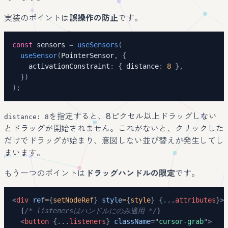
実装のポイントは
誤操作の防止
です。
const
 sensors 
=
useSensors
(
useSensor
(
PointerSensor
,
{
    activationConstraint
:
{
 distance
:
8
}
,
}
)
)
;
を指定すると、8ピクセル以上ドラッグしない
distance: 8
とドラッグが開始されません。これがないと、クリックした
だけでドラッグが始まり、意図しない並び替えが発生してし
まいます。
もう一つのポイントは
ドラッグハンドルの限定
です。
<
div
ref
=
{
setNodeRef
}
style
=
{
style
}
{
...
attributes
}
>
{
/* listenersはハンドルにのみ適用 */
}
<
button
{
...
listeners
}
className
=
"
cursor-grab
"
>