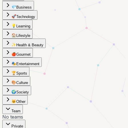
💎
Business
🚀
Technology
💡
Learning
🏠
Lifestyle
✨
Health & Beauty
🍎
Gourmet
🎭
Entertainment
🏆
Sports
🎨
Culture
🌍
Society
🐱
Other
Team
No teams
Private