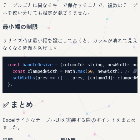
テーブルごとに異なるキーで保存することで、複数のテーブ
ルを使い分けても設定が混ざりません。
最小幅の制限
リサイズ時は最小幅を設定しておくと、カラムが潰れて見え
なくなる問題を防げます。
const
handleResize
=
(
columnId
:
string
,
 newWidth
:
num
const
 clampedWidth 
=
 Math
.
max
(
50
,
 newWidth
)
;
// 最小
setWidths
(
prev 
=>
(
{
...
prev
,
[
columnId
]
:
 clampedWi
}
;
✅ まとめ
ExcelライクなテーブルUIを実装する際のポイントをまとめ
ました。