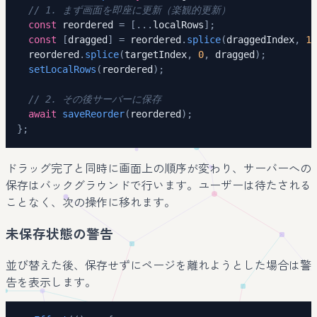
// 1. まず画面を即座に更新（楽観的更新）
const
 reordered 
=
[
...
localRows
]
;
const
[
dragged
]
=
 reordered
.
splice
(
draggedIndex
,
1
)
  reordered
.
splice
(
targetIndex
,
0
,
 dragged
)
;
setLocalRows
(
reordered
)
;
// 2. その後サーバーに保存
await
saveReorder
(
reordered
)
;
}
;
ドラッグ完了と同時に画面上の順序が変わり、サーバーへの
保存はバックグラウンドで行います。ユーザーは待たされる
ことなく、次の操作に移れます。
未保存状態の警告
並び替えた後、保存せずにページを離れようとした場合は警
告を表示します。