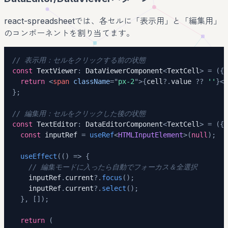
react-spreadsheetでは、各セルに「表示用」と「編集用」
のコンポーネントを割り当てます。
// 表示用：セルをクリックする前の状態
const
 TextViewer
:
 DataViewerComponent
<
TextCell
>
=
(
{
 
return
<
span
className
=
"
px-2
"
>
{
cell
?.
value 
??
''
}
</
}
;
// 編集用：セルをクリックした後の状態
const
 TextEditor
:
 DataEditorComponent
<
TextCell
>
=
(
{
 
const
 inputRef 
=
useRef
<
HTMLInputElement
>
(
null
)
;
useEffect
(
(
)
=>
{
// 編集モードに入ったら自動でフォーカス＆全選択
    inputRef
.
current
?.
focus
(
)
;
    inputRef
.
current
?.
select
(
)
;
}
,
[
]
)
;
return
(