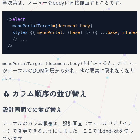
解決策は、メニューをbodyに直接描画することです。
<
Select
menuPortalTarget
=
{
document
.
body
}
styles
=
{
{
menuPortal
:
(
base
)
=>
(
{
...
base
,
 zIndex
:
// ...
/>
を指定すると、メニュー
menuPortalTarget={document.body}
がテーブルのDOM階層から外れ、他の要素に隠れなくなり
ます。
🐧 カラム順序の並び替え
設計画面での並び替え
テーブルのカラム順序は、設計画面（フィールドデザイナ
ー）で変更できるようにしました。ここではdnd-kitを使っ
ています。