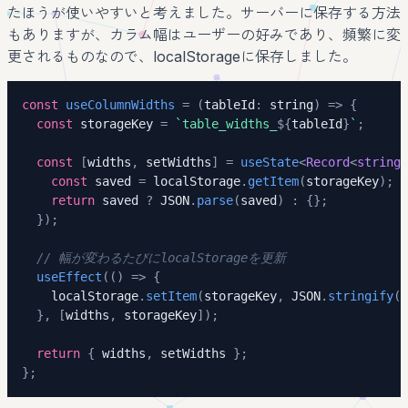
たほうが使いやすいと考えました。サーバーに保存する方法
もありますが、カラム幅はユーザーの好みであり、頻繁に変
更されるものなので、localStorageに保存しました。
const
useColumnWidths
=
(
tableId
:
string
)
=>
{
const
 storageKey 
=
`
table_widths_
${
tableId
}
`
;
const
[
widths
,
 setWidths
]
=
useState
<
Record
<
string
,
const
 saved 
=
 localStorage
.
getItem
(
storageKey
)
;
return
 saved 
?
JSON
.
parse
(
saved
)
:
{
}
;
}
)
;
// 幅が変わるたびにlocalStorageを更新
useEffect
(
(
)
=>
{
    localStorage
.
setItem
(
storageKey
,
JSON
.
stringify
(
w
}
,
[
widths
,
 storageKey
]
)
;
return
{
 widths
,
 setWidths 
}
;
}
;