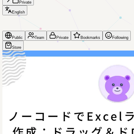
Private
English
Public
Team
Private
Bookmarks
Following
Store