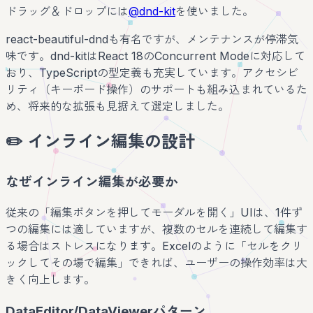
ドラッグ＆ドロップには
@dnd-kit
を使いました。
react-beautiful-dndも有名ですが、メンテナンスが停滞気
味です。dnd-kitはReact 18のConcurrent Modeに対応して
おり、TypeScriptの型定義も充実しています。アクセシビ
リティ（キーボード操作）のサポートも組み込まれているた
め、将来的な拡張も見据えて選定しました。
✏️ インライン編集の設計
なぜインライン編集が必要か
従来の「編集ボタンを押してモーダルを開く」UIは、1件ず
つの編集には適していますが、複数のセルを連続して編集す
る場合はストレスになります。Excelのように「セルをクリ
ックしてその場で編集」できれば、ユーザーの操作効率は大
きく向上します。
DataEditor/DataViewerパターン