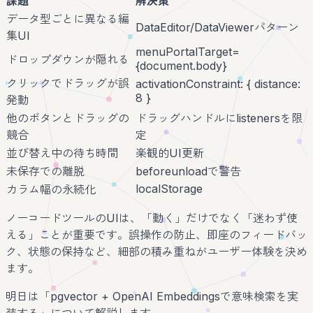
課題
解決策
データ型ごとに異なる編
DataEditor/DataViewerパターン
集UI
menuPortalTarget=
ドロップダウンが隠れる
{document.body}
クリックでドラッグが誤
activationConstraint: { distance:
8 }
発動
他のボタンとドラッグの
ドラッグハンドルにlistenersを限
競合
定
並び替え中の待ち時間
楽観的UI更新
未保存での離脱
beforeunloadで警告
localStorage
カラム幅の永続化
ノーコードツールのUIは、「動く」だけでなく「迷わず使
える」ことが重要です。誤操作の防止、即座のフィードバッ
ク、状態の保持など、細部の積み重ねがユーザー体験を決め
ます。
明日は「pgvector + OpenAI Embeddingsで意味検索を実