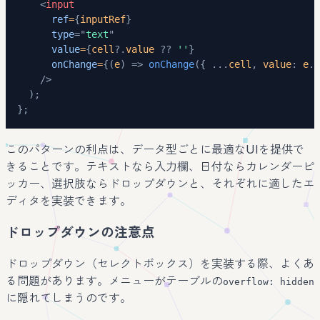
<
input
ref
=
{
inputRef
}
type
=
"
text
"
value
=
{
cell
?.
value 
??
''
}
onChange
=
{
(
e
)
=>
onChange
(
{
...
cell
,
 value
:
 e
.
t
/>
)
;
}
;
このパターンの利点は、データ型ごとに最適なUIを提供で
きることです。テキストなら入力欄、日付ならカレンダーピ
ッカー、選択肢ならドロップダウンと、それぞれに適したエ
ディタを実装できます。
ドロップダウンの注意点
ドロップダウン（セレクトボックス）を実装する際、よくあ
る問題があります。メニューがテーブルの
overflow: hidden
に隠れてしまうのです。