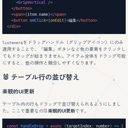
<
GripVertical
/>
</
button
>
<
span
>
{
item
.
name
}
</
span
>
<
button
onClick
=
{
onEdit
}
>
編集
</
button
>
</
div
>
をドラッグハンドル（グリップアイコン）にのみ
listeners
適用することで、「編集」ボタンなど他の要素をクリックし
てもドラッグが始まりません。アイテム全体をドラッグ可能
にすると、他の操作と競合しやすくなります。
🐰 テーブル行の並び替え
楽観的UI更新
テーブル内の行もドラッグで並び替えられるようにしまし
た。ここで重要なのは
楽観的UI更新
です。
const
handleDrop
=
async
(
targetIndex
:
number
)
=>
{