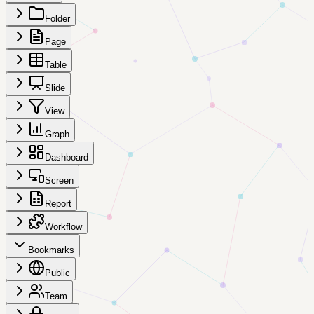
Folder
Page
Table
Slide
View
Graph
Dashboard
Screen
Report
Workflow
Bookmarks
Public
Team