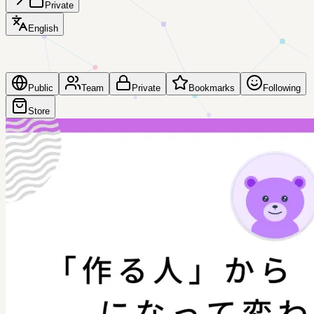
Private
English
Public
Team
Private
Bookmarks
Following
Store