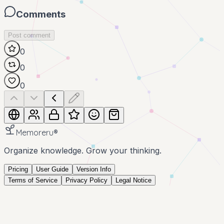
Comments
Post comment
0
0
0
Memoreru
®
Organize knowledge. Grow your thinking.
Pricing
User Guide
Version Info
Terms of Service
Privacy Policy
Legal Notice