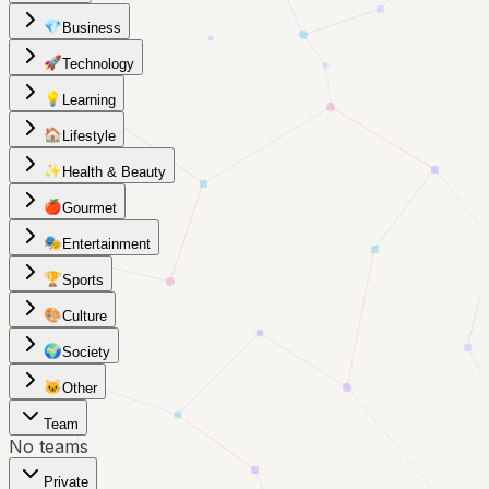
💎
Business
🚀
Technology
💡
Learning
🏠
Lifestyle
✨
Health & Beauty
🍎
Gourmet
🎭
Entertainment
🏆
Sports
🎨
Culture
🌍
Society
🐱
Other
Team
No teams
Private