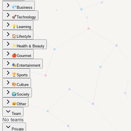
💎
Business
🚀
Technology
💡
Learning
🏠
Lifestyle
✨
Health & Beauty
🍎
Gourmet
🎭
Entertainment
🏆
Sports
🎨
Culture
🌍
Society
🐱
Other
Team
No teams
Private