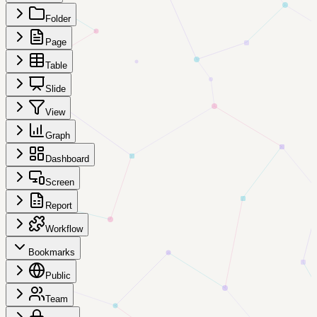
Folder
Page
Table
Slide
View
Graph
Dashboard
Screen
Report
Workflow
Bookmarks
Public
Team