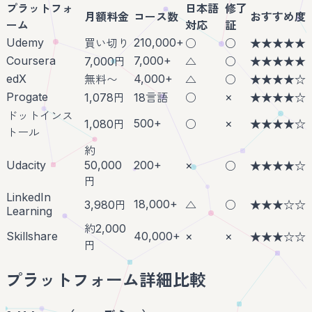
プラットフォ
日本語
修了
月額料金
コース数
おすすめ度
ーム
対応
証
Udemy
210,000+
買い切り
○
○
★★★★★
Coursera
7,000+
7,000円
△
○
★★★★★
edX
4,000+
無料〜
△
○
★★★★☆
Progate
×
1,078円
18言語
○
★★★★☆
ドットインス
500+
×
1,080円
○
★★★★☆
トール
約
Udacity
50,000
200+
×
○
★★★★☆
円
LinkedIn
18,000+
3,980円
△
○
★★★☆☆
Learning
約2,000
Skillshare
40,000+
×
×
★★★☆☆
円
プラットフォーム詳細比較