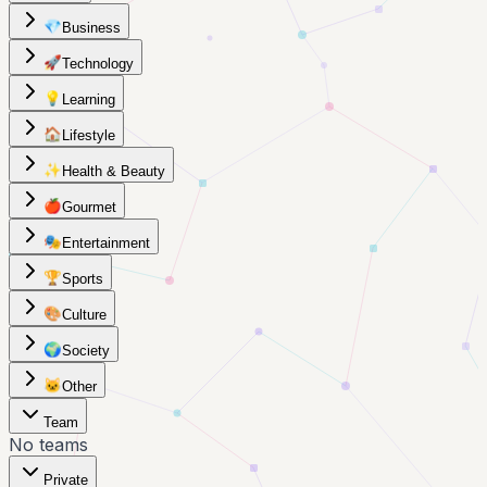
💎
Business
🚀
Technology
💡
Learning
🏠
Lifestyle
✨
Health & Beauty
🍎
Gourmet
🎭
Entertainment
🏆
Sports
🎨
Culture
🌍
Society
🐱
Other
Team
No teams
Private