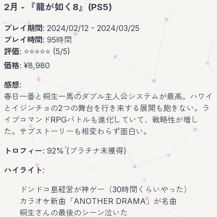
2月 - 『龍が如く8』(PS5)
プレイ期間
: 2024/02/12 - 2024/03/25
プレイ時間
: 95時間
評価
: ⭐️⭐️⭐️⭐️⭐️ (5/5)
価格
: ¥8,980
感想
:
春日一番と桐生一馬のダブル主人公システムが最高。ハワイ
とイジンチョの2つの舞台を行き来する展開も飽きない。ラ
イブコマンドRPGバトルも進化していて、戦略性が増し
た。サブストーリーも相変わらず面白い。
トロフィー
: 92% (プラチナ未獲得)
ハイライト
:
ドンドコ島経営が神ゲー（30時間くらいやった）
カラオケ新曲「ANOTHER DRAMA」が名曲
桐生さんの最後のシーン泣いた