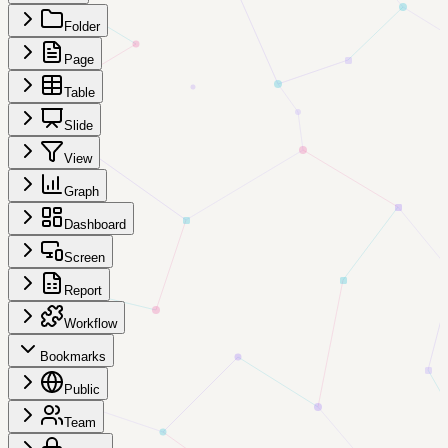
Folder
Page
Table
Slide
View
Graph
Dashboard
Screen
Report
Workflow
Bookmarks
Public
Team