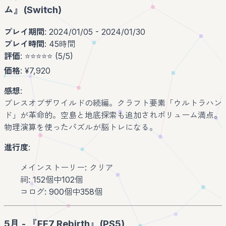
ム』(Switch)
プレイ期間
: 2024/01/05 - 2024/01/30
プレイ時間
: 45時間
評価
: ⭐️⭐️⭐️⭐️⭐️ (5/5)
価格
: ¥7,920
感想
:
ブレスオブザワイルドの続編。クラフト要素「ウルトラハン
ド」が革命的。空島と地底探索も追加されボリューム満点。
物理演算を使ったパズルが脳トレになる。
進行度
:
メインストーリー: クリア
祠: 152個中102個
コログ: 900個中358個
5月 - 『FF7 Rebirth』(PS5)