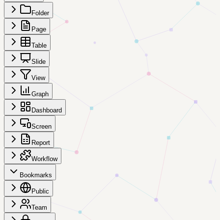
Folder
Page
Table
Slide
View
Graph
Dashboard
Screen
Report
Workflow
Bookmarks
Public
Team