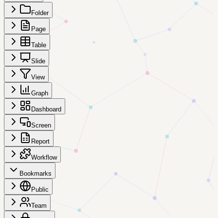
Folder
Page
Table
Slide
View
Graph
Dashboard
Screen
Report
Workflow
Bookmarks
Public
Team