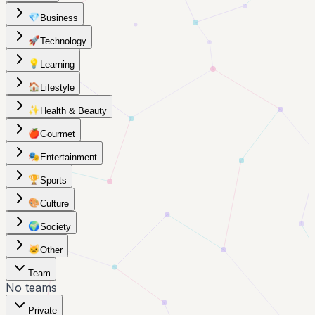
💎
Business
🚀
Technology
💡
Learning
🏠
Lifestyle
✨
Health & Beauty
🍎
Gourmet
🎭
Entertainment
🏆
Sports
🎨
Culture
🌍
Society
🐱
Other
Team
No teams
Private