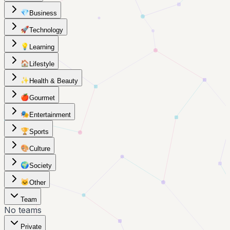
💎
Business
🚀
Technology
💡
Learning
🏠
Lifestyle
✨
Health & Beauty
🍎
Gourmet
🎭
Entertainment
🏆
Sports
🎨
Culture
🌍
Society
🐱
Other
Team
No teams
Private