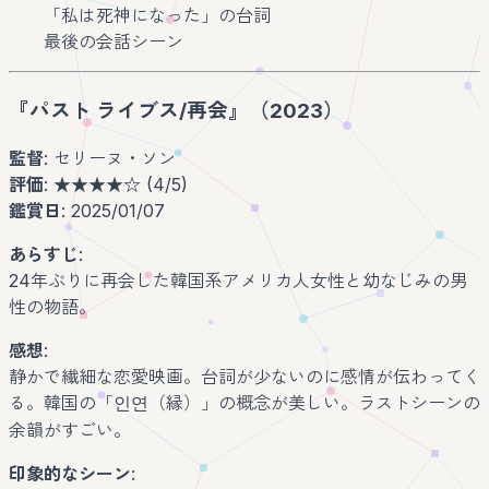
「私は死神になった」の台詞
最後の会話シーン
『パスト ライブス/再会』（2023）
監督
: セリーヌ・ソン
評価
: ★★★★☆ (4/5)
鑑賞日
: 2025/01/07
あらすじ
:
24年ぶりに再会した韓国系アメリカ人女性と幼なじみの男
性の物語。
感想
:
静かで繊細な恋愛映画。台詞が少ないのに感情が伝わってく
る。韓国の「인연（縁）」の概念が美しい。ラストシーンの
余韻がすごい。
印象的なシーン
: