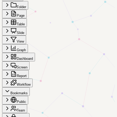
Folder
Page
Table
Slide
View
Graph
Dashboard
Screen
Report
Workflow
Bookmarks
Public
Team