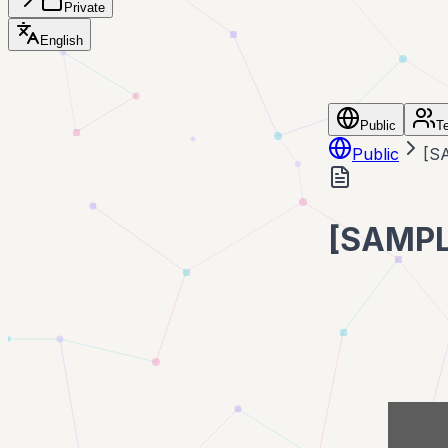
Private
English
Public
T
Public
[
[SAM