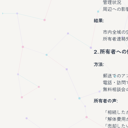
管理状況
周辺への影
結果
:
市内全域の
所有者連絡
2. 所有者へ
方法
:
郵送でのアン
電話・訪問で
無料相談会の
所有者の声
:
「相続したが
「解体費用が
「売却したい