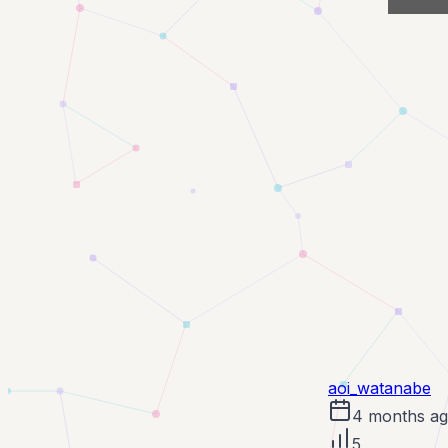
aoi_watanabe
4 months a
5