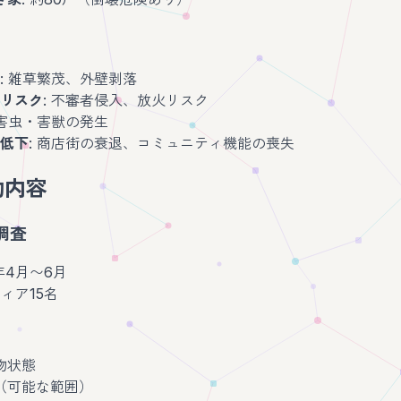
: 雑草繁茂、外壁剥落
リスク
: 不審者侵入、放火リスク
 害虫・害獣の発生
低下
: 商店街の衰退、コミュニティ機能の喪失
動内容
調査
3年4月〜6月
ティア15名
物状態
（可能な範囲）