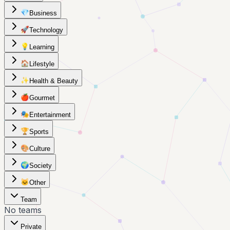
💎
Business
🚀
Technology
💡
Learning
🏠
Lifestyle
✨
Health & Beauty
🍎
Gourmet
🎭
Entertainment
🏆
Sports
🎨
Culture
🌍
Society
🐱
Other
Team
No teams
Private