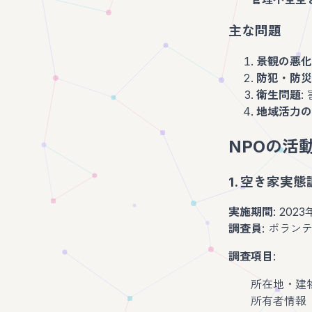
主な問題
景観の悪化
防犯・防災
衛生問題
:
地域活力の
NPOの活
1. 空き家実態
実施期間
: 202
調査員
: ボラン
調査項目
:
所在地・建
所有者情報