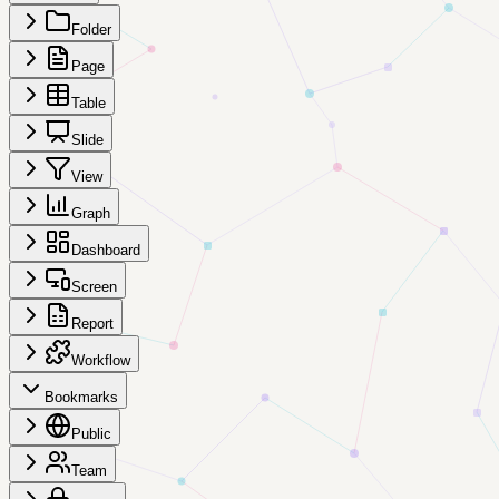
Folder
Page
Table
Slide
View
Graph
Dashboard
Screen
Report
Workflow
Bookmarks
Public
Team