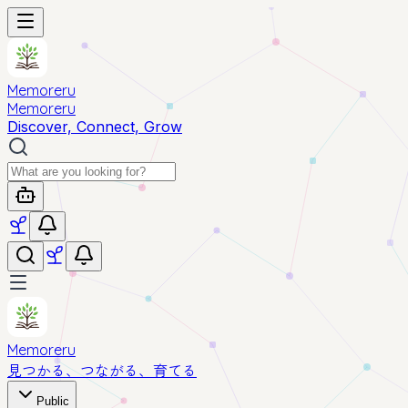
Memoreru
Memoreru
Discover, Connect, Grow
Memoreru
見つかる、つながる、育てる
Public